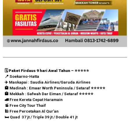
🗓️ Paket Firdaus 9 hari Awal Tahun – ⭐️⭐️⭐️⭐️⭐️
📍 Soekarno-Hatta
✈️
Maskapai : Saudia Airlines/Garuda Airlines
🏨 Madinah : Emaar Worth Peninsula / Setaraf
⭐️⭐️⭐️⭐️⭐️
🏨 Mekkah : Safwah Dar Eiman / Setaraf
⭐️⭐️⭐️⭐️⭐️
🚄 Free Kereta Cepat Haramain
🚡 Free City Tour Thaif
🕌 Free Percetakan Al Qur’an
🛏️ Quad 37 jt / Triple 39 jt / Double 41 jt