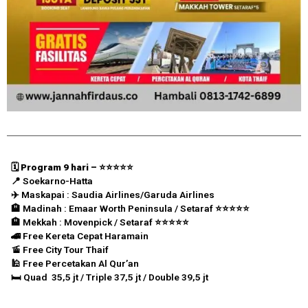
🗓️ Program 9 hari – ⭐️⭐️⭐️⭐️⭐️
📍 Soekarno-Hatta
✈️
Maskapai : Saudia Airlines/Garuda Airlines
🏨 Madinah : Emaar Worth Peninsula / Setaraf
⭐️⭐️⭐️⭐️⭐️
🏨 Mekkah : Movenpick / Setaraf
⭐️⭐️⭐️⭐️⭐️
🚄 Free Kereta Cepat Haramain
🚡 Free City Tour Thaif
🕌 Free Percetakan Al Qur’an
🛏️ Quad 35,5 jt / Triple 37,5 jt / Double 39,5 jt