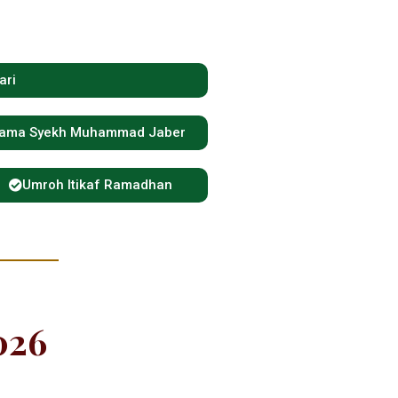
ari
sama Syekh Muhammad Jaber
Umroh Itikaf Ramadhan
026