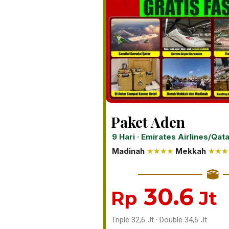
Paket Aden
9 Hari · Emirates Airlines/Qat
Madinah
★★★★
Mekkah
★★★
30.6
Rp
Jt
Triple 32,6 Jt · Double 34,6 Jt