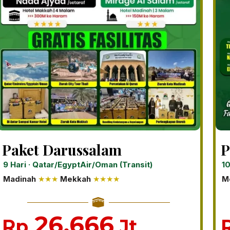
Paket Darussalam
P
9 Hari · Qatar/EgyptAir/Oman (Transit)
10
Madinah
★★★
Mekkah
★★★★
M
26.666
Rp
Jt