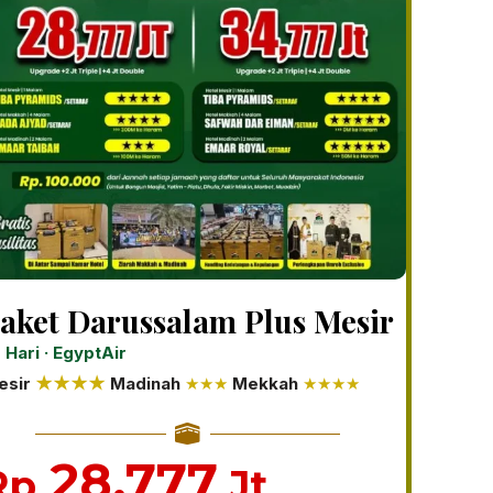
aket Darussalam Plus Mesir
 Hari · EgyptAir
esir
★
★
★
★
Madinah
★★★
Mekkah
★★★★
28.777
Rp
Jt