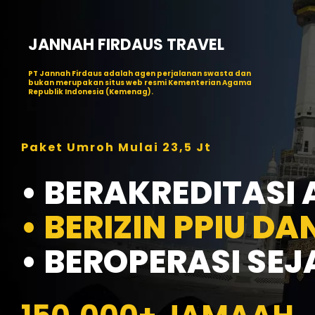
Skip
to
content
JANNAH FIRDAUS TRAVEL
PT Jannah Firdaus adalah agen perjalanan swasta dan
bukan merupakan situs web resmi Kementerian Agama
Republik Indonesia (Kemenag).
Paket Umroh Mulai 23,5 Jt
• BERAKREDITASI 
• BERIZIN PPIU DA
• BEROPERASI SEJ