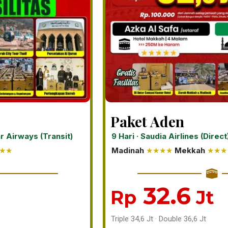
Paket Aden
ar Airways (Transit)
9 Hari · Saudia Airlines (Direct
★★
Madinah
★★★★
Mekkah
★★★
32.6
Rp
Jt
Triple 34,6 Jt · Double 36,6 Jt