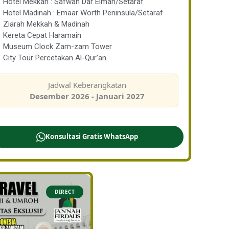
Hotel Mekkah : Safwah Dar Eiman/Setaraf
Hotel Madinah : Emaar Worth Peninsula/Setaraf
Ziarah Mekkah & Madinah
Kereta Cepat Haramain
Museum Clock Zam-zam Tower
City Tour Percetakan Al-Qur'an
Jadwal Keberangkatan
Desember 2026 - Januari 2027
Konsultasi Gratis WhatsApp
DIRECT