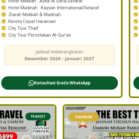
Hotel Mekkah : Azka Al Safa/Setaraf
Hotel Madinah : Kayyan International/Setaraf
Ziarah Mekkah & Madinah
Kereta Cepat Haramain
City Tour Thaif
City Tour Percetakan Al-Qur'an
Jadwal Keberangkatan
Desember 2026 - Januari 2027
Konsultasi Gratis WhatsApp
TRANSIT
PREMIUM