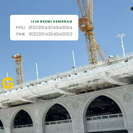
IZIN RESMI KEMENAG
PPIU : 91203014304940004
PIHK : 91203014304940003
AG