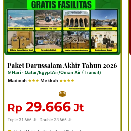
Paket Darussalam Akhir Tahun 2026
9 Hari · Qatar/EgyptAir/Oman Air (Transit)
Madinah
★★★
Mekkah
★★★★
29.666
Rp
Jt
Triple 31,666 Jt · Double 33,666 Jt