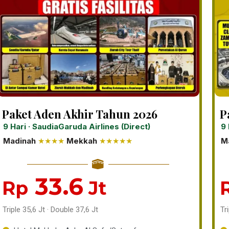
Paket Aden Akhir Tahun 2026
P
9 Hari · SaudiaGaruda Airlines (Direct)
9 
Madinah
★★★★
Mekkah
★★★★★
M
33.6
Rp
Jt
Triple 35,6 Jt · Double 37,6 Jt
Tr