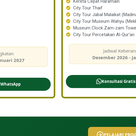
Kereta Cepat Haramain
City Tour Thaif
City Tour Jabal Malaikat (Madin
City Tour Museum Wahyu (Mek
Museum Clock Zam-zam Towe
City Tour Percetakan Al-Qur'an
Jadwal Keberan
gkatan
Desember 2026 - J
anuari 2027
Konsultasi Grati
s WhatsApp
PELAJARI PRO