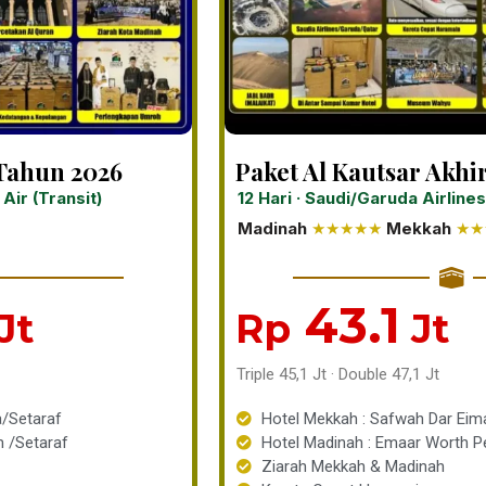
 Tahun 2026
Paket Al Kautsar Akhi
Air (Transit)
12 Hari · Saudi/Garuda Airlines
Madinah
★★★★★
Mekkah
★★
43.1
Jt
Rp
Jt
Triple 45,1 Jt · Double 47,1 Jt
a/Setaraf
Hotel Mekkah : Safwah Dar Eim
m /Setaraf
Hotel Madinah : Emaar Worth P
Ziarah Mekkah & Madinah