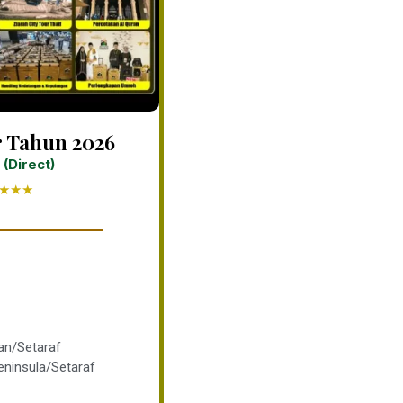
r Tahun 2026
 (Direct)
★★★
an/Setaraf
eninsula/Setaraf