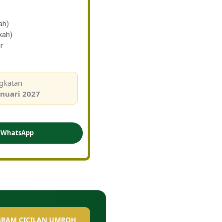
ah)
kah)
r
gkatan
anuari 2027
s WhatsApp
GRAM CICILAN UMROH