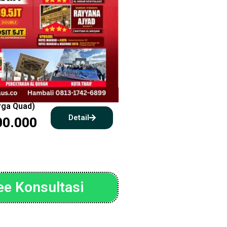
arga Quad)
Detail
00.000
ee Konsultasi