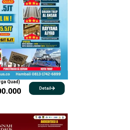
arga Quad)
Detail
00.000