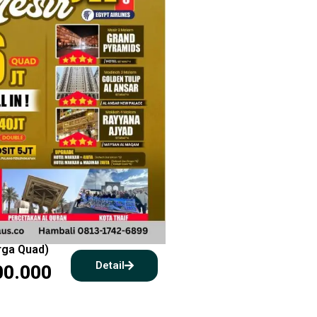
arga Quad)
Detail
00.000