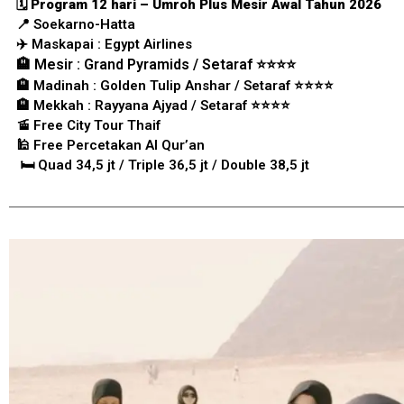
🗓️ Program 12 hari – Umroh Plus Mesir Awal Tahun 2026
📍 Soekarno-Hatta
✈️
Maskapai : Egypt Airlines
🏨 Mesir : Grand Pyramids / Setaraf ⭐️⭐️⭐️⭐️
🏨 Madinah : Golden Tulip Anshar / Setaraf ⭐️⭐️⭐️⭐️
🏨 Mekkah : Rayyana Ajyad / Setaraf ⭐️⭐️⭐️⭐️
🚡 Free City Tour Thaif
🕌 Free Percetakan Al Qur’an
🛏️ Quad 34,5 jt / Triple 36,5 jt / Double 38,5 jt