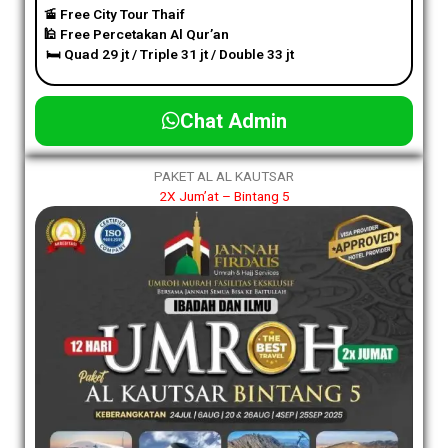
🚡 Free City Tour Thaif
🕌 Free Percetakan Al Qur’an
🛏️ Quad 29 jt / Triple 31 jt / Double 33 jt
Chat Admin
PAKET AL AL KAUTSAR
2X Jum’at – Bintang 5