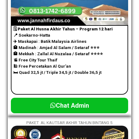
🗓️ Paket Al Husna Akhir Tahun – Program 12 hari
📍 Soekarno-Hatta
✈️
Maskapai : Batik Malaysia Airlines
🏨 Madinah : Amjad Al Salam / Setaraf
⭐️
⭐️
⭐️
🏨 Mekkah : Zallal Al Nuzalaa / Setaraf
⭐️
⭐️
⭐️⭐️
🚡 Free City Tour Thaif
🕌 Free Percetakan Al Qur’an
🛏️ Quad 32,5 jt / Triple 34,5 jt / Double 36,5 jt
Chat Admin
PAKET AL KAUTSAR AKHIR TAHUN BINTANG 5