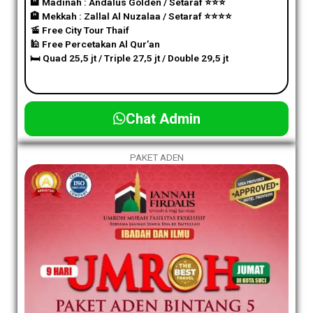
🏨 Madinah : Andalus Golden / Setaraf
⭐️
⭐️
⭐️
🏨 Mekkah : Zallal Al Nuzalaa / Setaraf
⭐️
⭐️
⭐️
⭐️
🚡 Free City Tour Thaif
🕌 Free Percetakan Al Qur’an
🛏️ Quad 25,5 jt / Triple 27,5 jt / Double 29,5 jt
Chat Admin
PAKET ADEN