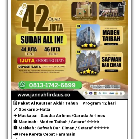
🗓️ Paket Al Kautsar Akhir Tahun – Program 12 hari
📍 Soekarno-Hatta
✈️
Maskapai : Saudia Airlines/Garuda Airlines
🏨 Madinah : Maden Taibah / Setaraf
⭐️
⭐️
⭐️
⭐️
🏨 Mekkah : Safwah Dar Eiman / Setaraf
⭐️
⭐️
⭐️
⭐️
⭐️
🚄 Free Kereta Cepat Haramain