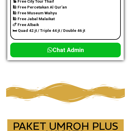
🚡 Free City Tour Thaif
🕌 Free Percetakan Al Qur’an
🕌 Free Museum Wahyu
🕌 Free Jabal Malaikat
🍗 Free Albaik
🛏️ Quad 42 jt / Triple 44 jt / Double 46 jt
Chat Admin
PAKET UMROH PLUS