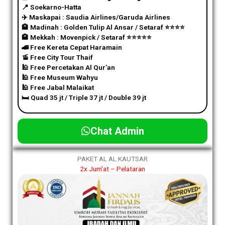
📍 Soekarno-Hatta
✈️
Maskapai : Saudia Airlines/Garuda Airlines
🏨 Madinah : Golden Tulip Al Ansar / Setaraf
⭐️
⭐️
⭐️
⭐️
🏨 Mekkah : Movenpick / Setaraf
⭐️
⭐️
⭐️
⭐️
⭐️
🚄 Free Kereta Cepat Haramain
🚡 Free City Tour Thaif
🕌 Free Percetakan Al Qur’an
🕌 Free Museum Wahyu
🕌 Free Jabal Malaikat
🛏️ Quad 35 jt / Triple 37 jt / Double 39 jt
Chat Admin
PAKET AL AL KAUTSAR
2x Jum’at – Pelataran