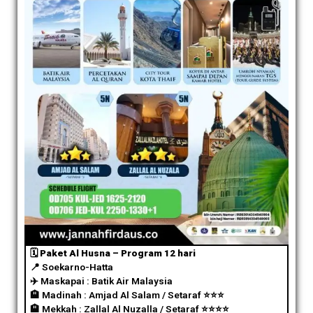
🗓️ Paket Al Husna – Program 12 hari
📍 Soekarno-Hatta
✈️
Maskapai : Batik Air Malaysia
🏨 Madinah : Amjad Al Salam / Setaraf
⭐️
⭐️
⭐️
🏨 Mekkah : Zallal Al Nuzalla / Setaraf
⭐️
⭐️
⭐️
⭐️