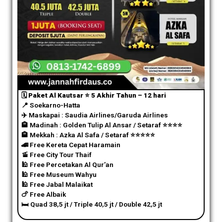
🗓️ Paket Al Kautsar ⭐️ 5 Akhir Tahun – 12 hari
📍 Soekarno-Hatta
✈️
Maskapai : Saudia Airlines/Garuda Airlines
🏨 Madinah : Golden Tulip Al Ansar / Setaraf
⭐️
⭐️
⭐️
⭐️
🏨 Mekkah : Azka Al Safa / Setaraf
⭐️
⭐️
⭐️
⭐️
⭐️
🚄 Free Kereta Cepat Haramain
🚡 Free City Tour Thaif
🕌 Free Percetakan Al Qur’an
🕌 Free Museum Wahyu
🕌 Free Jabal Malaikat
🍗 Free Albaik
🛏️ Quad 38,5 jt / Triple 40,5 jt / Double 42,5 jt