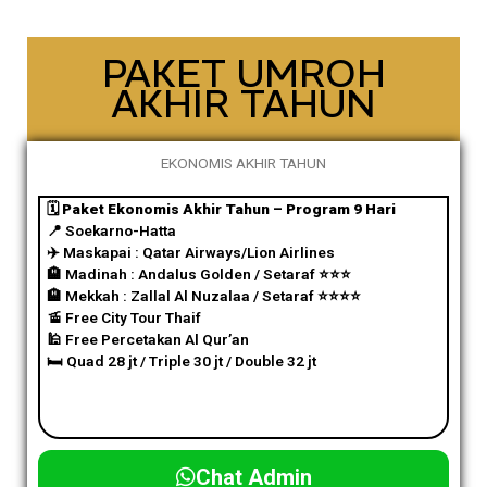
PAKET UMROH
AKHIR TAHUN
EKONOMIS AKHIR TAHUN
🗓️ Paket Ekonomis Akhir Tahun – Program 9 Hari
📍 Soekarno-Hatta
✈️
Maskapai : Qatar Airways/Lion Airlines
🏨 Madinah : Andalus Golden / Setaraf
⭐️
⭐️
⭐️
🏨 Mekkah : Zallal Al Nuzalaa / Setaraf
⭐️
⭐️
⭐️
⭐️
🚡 Free City Tour Thaif
🕌 Free Percetakan Al Qur’an
🛏️ Quad 28 jt / Triple 30 jt / Double 32 jt
Chat Admin