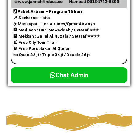
🗓️ Paket Arbain – Program 16 hari
📍 Soekarno-Hatta
✈️
Maskapai : Lion Airlines/Qatar Airways
🏨 Madinah : Burj Mawaddah / Setaraf
⭐️
⭐️
⭐️
🏨 Mekkah : Zallal Al Nuzala / Setaraf
⭐️
⭐️
⭐️
⭐️
🚡 Free City Tour Thaif
🕌 Free Percetakan Al Qur’an
🛏️ Quad 32 jt / Triple 34 jt / Double 36 jt
Chat Admin