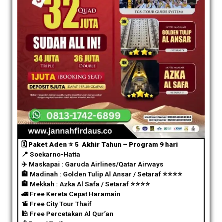
🗓️ Paket Aden ⭐️ 5 Akhir Tahun – Program 9 hari
📍 Soekarno-Hatta
✈️
Maskapai : Garuda Airlines/Qatar Airways
🏨 Madinah : Golden Tulip Al Ansar / Setaraf
⭐️
⭐️
⭐️
⭐️
🏨 Mekkah : Azka Al Safa / Setaraf
⭐️
⭐️
⭐️
⭐️
🚄 Free Kereta Cepat Haramain
🚡 Free City Tour Thaif
🕌 Free Percetakan Al Qur’an