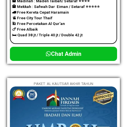
🏨 Madinah : Maden Taibah/ Setaraf
⭐️
⭐️
⭐️
⭐️
🏨 Mekkah : Safwah Dar Eiman / Setaraf
⭐️
⭐️
⭐️
⭐️
⭐️
🚄 Free Kereta Cepat Haramain
🚡 Free City Tour Thaif
🕌 Free Percetakan Al Qur’an
🍗 Free Albaik
🛏️ Quad 38 jt / Triple 40 jt / Double 42 jt
Chat Admin
PAKET AL KAUTSAR AKHIR TAHUN