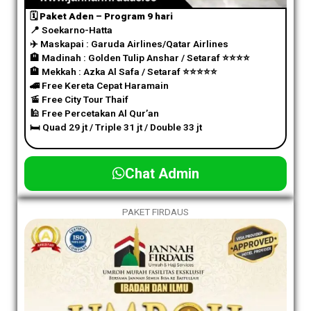
🗓️ Paket Aden – Program 9 hari
📍 Soekarno-Hatta
✈️
Maskapai : Garuda Airlines/Qatar Airlines
🏨 Madinah : Golden Tulip Anshar / Setaraf
⭐️
⭐️
⭐️
⭐️
🏨 Mekkah : Azka Al Safa / Setaraf
⭐️
⭐️
⭐️
⭐️
⭐️
🚄 Free Kereta Cepat Haramain
🚡 Free City Tour Thaif
🕌 Free Percetakan Al Qur’an
🛏️ Quad 29 jt / Triple 31 jt / Double 33 jt
Chat Admin
PAKET FIRDAUS