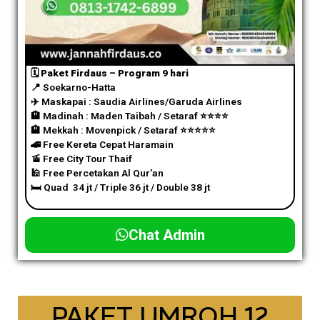
🗓️ Paket Firdaus – Program 9 hari
📍 Soekarno-Hatta
✈️
Maskapai : Saudia Airlines/Garuda Airlines
🏨 Madinah : Maden Taibah / Setaraf
⭐️
⭐️
⭐️
⭐️
🏨 Mekkah : Movenpick / Setaraf
⭐️
⭐️
⭐️
⭐️
⭐️
🚄 Free Kereta Cepat Haramain
🚡 Free City Tour Thaif
🕌 Free Percetakan Al Qur’an
🛏️ Quad 34 jt / Triple 36 jt / Double 38 jt
Chat Admin
PAKET UMROH 12