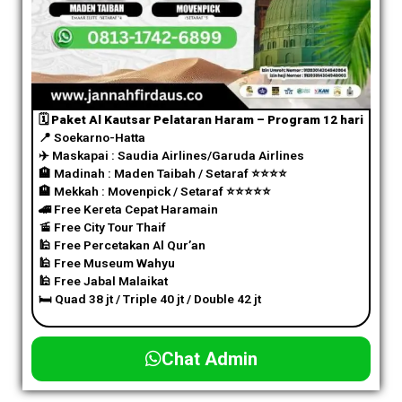
🗓️ Paket Al Kautsar Pelataran Haram – Program 12 hari
📍 Soekarno-Hatta
✈️
Maskapai : Saudia Airlines/Garuda Airlines
🏨 Madinah : Maden Taibah / Setaraf
⭐️
⭐️
⭐️
⭐️
🏨 Mekkah : Movenpick / Setaraf
⭐️
⭐️
⭐️
⭐️
⭐️
🚄 Free Kereta Cepat Haramain
🚡 Free City Tour Thaif
🕌 Free Percetakan Al Qur’an
🕌 Free Museum Wahyu
🕌 Free Jabal Malaikat
🛏️ Quad 38 jt / Triple 40 jt / Double 42 jt
Chat Admin