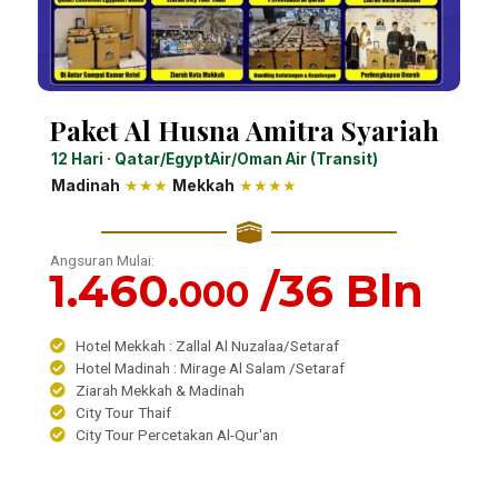
Paket Al Husna Amitra Syariah
12 Hari · Qatar/EgyptAir/Oman Air (Transit)
Madinah
★★★
Mekkah
★★★★
Angsuran Mulai:
1.460.
/36 Bln
000
Hotel Mekkah : Zallal Al Nuzalaa/Setaraf
Hotel Madinah : Mirage Al Salam /Setaraf
Ziarah Mekkah & Madinah
City Tour Thaif
City Tour Percetakan Al-Qur'an