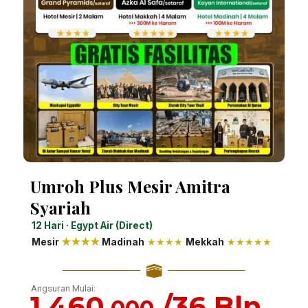
Umroh Plus Mesir Amitra
Syariah
12 Hari · Egypt Air (Direct)
Mesir
★
★
★
★
Madinah
★★★★
Mekkah
★★★★★
Angsuran Mulai:
1.460.
/36 Bln