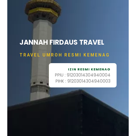
Skip
to
content
JANNAH FIRDAUS TRAVEL
TRAVEL UMROH RESMI KEMENAG
IZIN RESMI KEMENAG
PPIU : 91203014304940004
PIHK : 91203014304940003