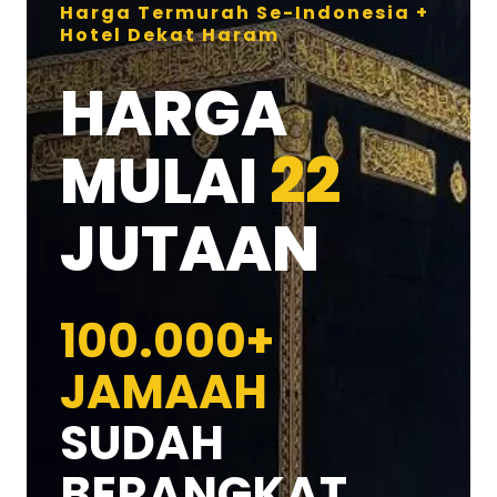
Harga Termurah Se-Indonesia +
Hotel Dekat Haram
HARGA
MULAI
22
JUTAAN
100.000+
JAMAAH
SUDAH
BERANGKAT