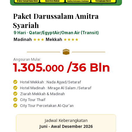
Paket Darussalam Amitra
Syariah
9 Hari · Qatar/EgyptAir/Oman Air (Transit)
Madinah
★★★
Mekkah
★★★★
Angsuran Mulai:
1.305.
/36 Bln
000
Hotel Mekkah : Nada Ajyad/Setaraf
Hotel Madinah : Mirage Al Salam /Setaraf
Ziarah Mekkah & Madinah
City Tour Thaif
City Tour Percetakan Al-Qur'an
Jadwal Keberangkatan
Juni - Awal Desember 2026