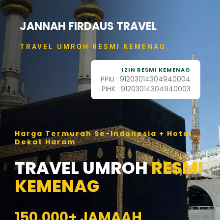
Skip
to
JANNAH FIRDAUS TRAVEL
content
TRAVEL UMROH RESMI KEMENAG
IZIN RESMI KEMENAG
PPIU : 91203014304940004
PIHK : 91203014304940003
Harga Termurah Se-Indonesia + Hotel
Dekat Haram
TRAVEL UMROH
RESMI
KEMENAG
150.000+ JAMAAH