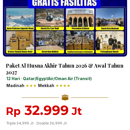
Paket Al Husna Akhir Tahun 2026 & Awal Tahun
2027
12 Hari · Qatar/EgyptAir/Oman Air (Transit)
Madinah
★★★
Mekkah
★★★★
32.999
Rp
Jt
Triple 34,999 Jt · Double 36,999 Jt