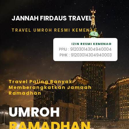
Skip
to
content
JANNAH FIRDAUS TRAVEL
TRAVEL UMROH RESMI KEMENAG
IZIN RESMI KEMENAG
PPIU : 91203014304940004
PIHK : 91203014304940003
Travel Paling Banyak
Memberangkatkan Jamaah
Ramadhan
UMROH
RAMADHAN