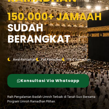
150.000+ JAMAAH
SUDAH
BERANGKAT
Awal Ramadhan
Full Ramadhan
Itikaf Ramadhan
Konsultasi Via Whatsapp
Raih Pengalaman Ibadah Umroh Terbaik di Tanah Suci Bersama
Program Umroh Ramadhan Pilihan.