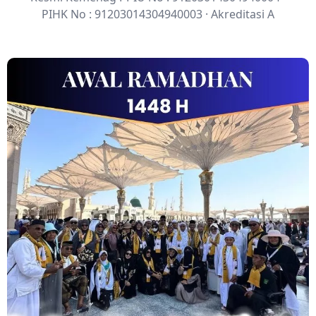
PIHK No : 91203014304940003 · Akreditasi A