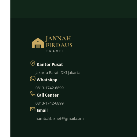
JANNAH
FIRDAUS
TRAVEL
Kantor Pusat
Jakarta Barat, DKI Jakarta
WhatsApp
0813-1742-6899
Call Center
0813-1742-6899
Email
hambalibiznet@gmail.com