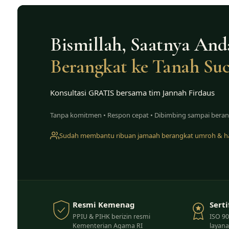
Skip
to
content
Bismillah, Saatnya And
Berangkat ke Tanah Suc
Konsultasi GRATIS bersama tim Jannah Firdaus
Tanpa komitmen • Respon cepat • Dibimbing sampai bera
Sudah membantu ribuan jamaah berangkat umroh & ha
Resmi Kemenag
Serti
PPIU & PIHK berizin resmi
ISO 9
Kementerian Agama RI
layana