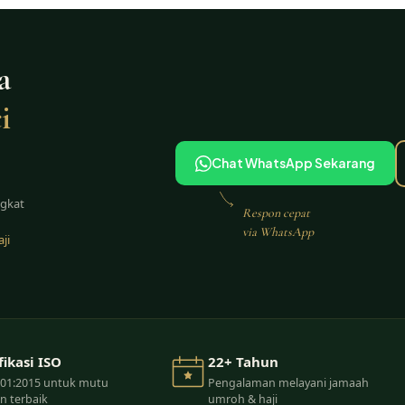
a
i
Chat WhatsApp Sekarang
ngkat
Respon cepat
via WhatsApp
ji
fikasi ISO
22+ Tahun
001:2015 untuk mutu
Pengalaman melayani jamaah
n terbaik
umroh & haji