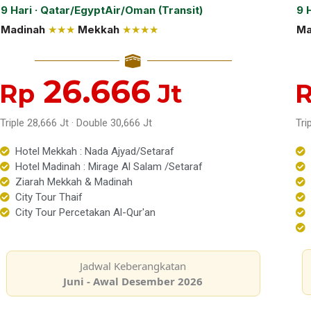
9 Hari · Qatar/EgyptAir/Oman (Transit)
9 
Madinah
★★★
Mekkah
★★★★
Ma
26.666
Rp
Jt
Triple 28,666 Jt · Double 30,666 Jt
Tri
Hotel Mekkah : Nada Ajyad/Setaraf
Hotel Madinah : Mirage Al Salam /Setaraf
Ziarah Mekkah & Madinah
City Tour Thaif
City Tour Percetakan Al-Qur'an
Jadwal Keberangkatan
Juni - Awal Desember 2026