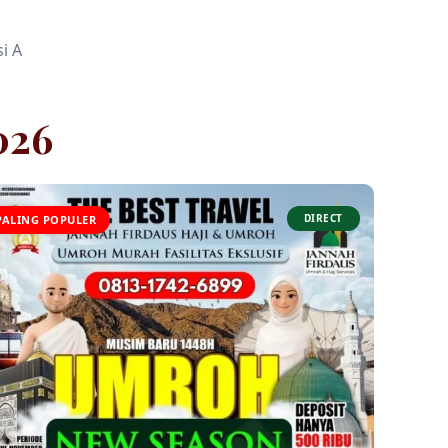
i A
026
DIRECT
PALING POPULER