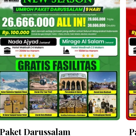
Paket Darussalam
P