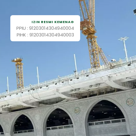
IZIN RESMI KEMENAG
PPIU : 91203014304940004
PIHK : 91203014304940003