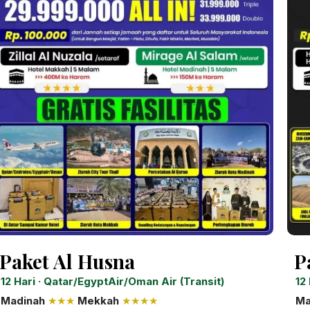
Paket Al Husna
P
12 Hari · Qatar/EgyptAir/Oman Air (Transit)
12
Madinah
★★★
Mekkah
★★★★
Ma