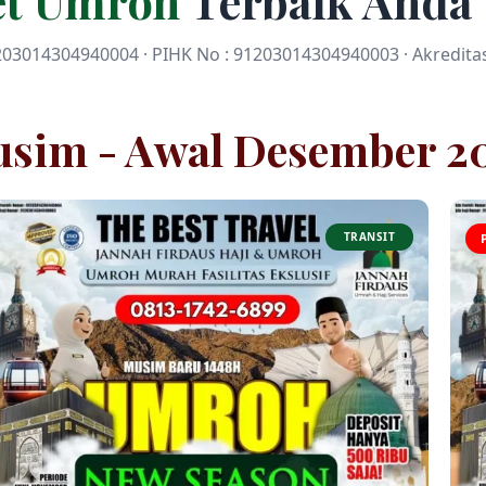
et Umroh
Terbaik Anda
03014304940004 · PIHK No : 91203014304940003 · Akreditas
usim - Awal Desember 2
TRANSIT