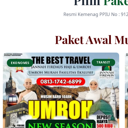
Pilih
Pak
Resmi Kemenag PPIU No : 912
Paket Awal M
TRANSIT
EKONOMIS