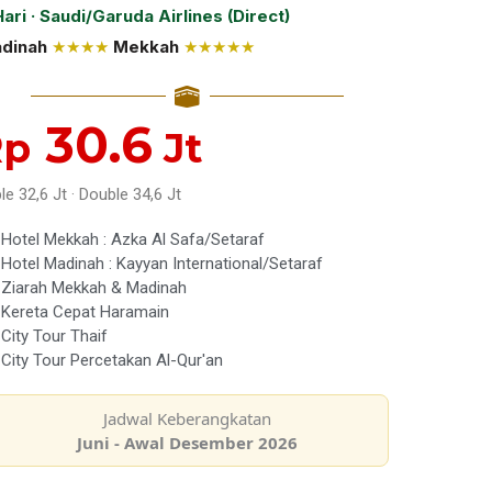
Hari · Saudi/Garuda Airlines (Direct)
dinah
★★★★
Mekkah
★★★★★
30.6
Rp
Jt
ple 32,6 Jt · Double 34,6 Jt
Hotel Mekkah : Azka Al Safa/Setaraf
Hotel Madinah : Kayyan International/Setaraf
Ziarah Mekkah & Madinah
Kereta Cepat Haramain
City Tour Thaif
City Tour Percetakan Al-Qur'an
Jadwal Keberangkatan
Juni - Awal Desember 2026