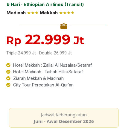
9 Hari · Ethiopian Airlines (Transit)
Madinah
★★★
Mekkah
★★★★
22.999
Rp
Jt
Triple 24,999 Jt · Double 26,999 Jt
Hotel Mekkah : Zallal Al Nuzalaa/Setaraf
Hotel Madinah : Taibah Hills/Setaraf
Ziarah Mekkah & Madinah
City Tour Percetakan Al-Qur'an
Jadwal Keberangkatan
Juni - Awal Desember 2026